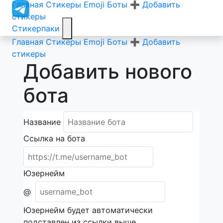
Главная
Стикеры
Emoji
Боты
➕ Добавить
стикеры
Стикерпаки
Главная
Стикеры
Emoji
Боты
➕ Добавить
стикеры
Добавить нового
бота
Название
Ссылка на бота
Юзернейм
@
Юзернейм будет автоматически
подставлен из ссылки выше.