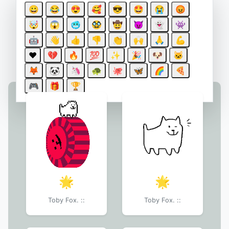
Результаты поиска
😀
😂
😍
🥰
😎
🤩
😭
😡
для: "🌟"
🤯
😱
🥶
🥸
🤠
😈
👻
👾
🤖
👋
👍
👎
👏
🙌
🙏
💪
❤️
💔
🔥
💯
✨
🎉
🐶
🐱
Стикеры
🦊
🐼
🦄
🐢
🐙
🦋
🌈
🍕
🎮
🎁
🏆
🌟
🌟
Toby Fox. ::
Toby Fox. ::