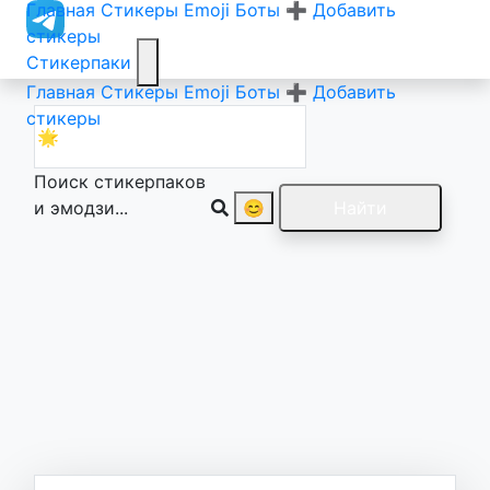
Главная
Стикеры
Emoji
Боты
➕ Добавить
стикеры
Стикерпаки
Главная
Стикеры
Emoji
Боты
➕ Добавить
стикеры
Поиск стикерпаков
и эмодзи...
😊
Найти