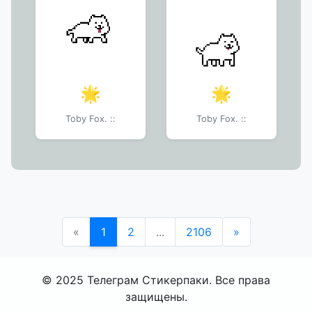
🌟
🌟
Toby Fox. ::
Toby Fox. ::
«
1
2
...
2106
»
© 2025 Телеграм Стикерпаки. Все права
защищены.