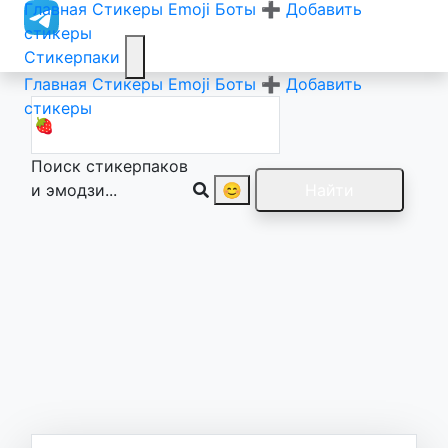
Главная
Стикеры
Emoji
Боты
➕ Добавить
стикеры
Стикерпаки
Главная
Стикеры
Emoji
Боты
➕ Добавить
стикеры
Поиск стикерпаков
и эмодзи...
😊
Найти