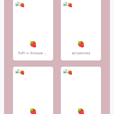
🍓
🍓
Puffi <--больше фурри стикеров тут
актуалочка
🍓
🍓