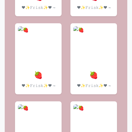
❤️✨𝙵𝚛𝚒𝚜𝚔✨❤️ ~
❤️✨𝙵𝚛𝚒𝚜𝚔✨❤️ ~
🍓
🍓
❤️✨𝙵𝚛𝚒𝚜𝚔✨❤️ ~
❤️✨𝙵𝚛𝚒𝚜𝚔✨❤️ ~