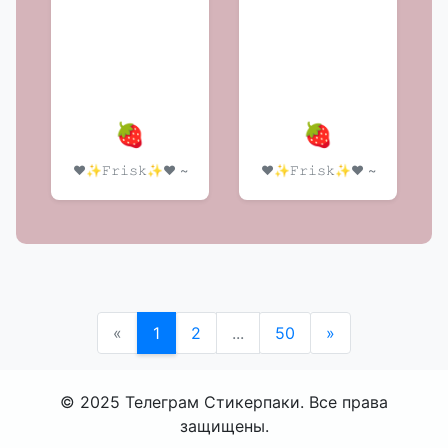
🍓
🍓
❤️✨𝙵𝚛𝚒𝚜𝚔✨❤️ ~
❤️✨𝙵𝚛𝚒𝚜𝚔✨❤️ ~
«
1
2
...
50
»
© 2025 Телеграм Стикерпаки. Все права
защищены.