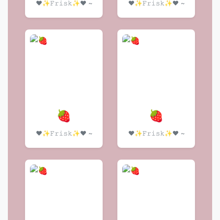
❤️✨𝙵𝚛𝚒𝚜𝚔✨❤️ ~
❤️✨𝙵𝚛𝚒𝚜𝚔✨❤️ ~
🍓
🍓
❤️✨𝙵𝚛𝚒𝚜𝚔✨❤️ ~
❤️✨𝙵𝚛𝚒𝚜𝚔✨❤️ ~