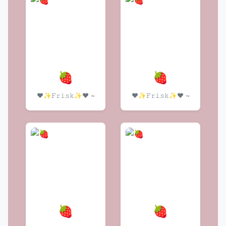
🍓
🍓
❤️✨𝙵𝚛𝚒𝚜𝚔✨❤️ ~
❤️✨𝙵𝚛𝚒𝚜𝚔✨❤️ ~
🍓
🍓