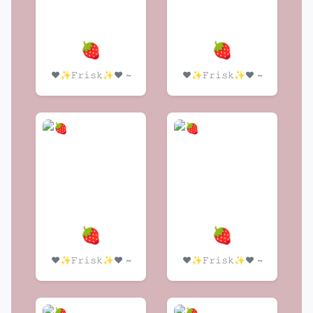
🍓
🍓
❤️✨𝙵𝚛𝚒𝚜𝚔✨❤️ ~
❤️✨𝙵𝚛𝚒𝚜𝚔✨❤️ ~
🍓
🍓
❤️✨𝙵𝚛𝚒𝚜𝚔✨❤️ ~
❤️✨𝙵𝚛𝚒𝚜𝚔✨❤️ ~