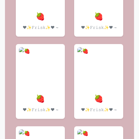
🍓
🍓
❤️✨𝙵𝚛𝚒𝚜𝚔✨❤️ ~
❤️✨𝙵𝚛𝚒𝚜𝚔✨❤️ ~
🍓
🍓
❤️✨𝙵𝚛𝚒𝚜𝚔✨❤️ ~
❤️✨𝙵𝚛𝚒𝚜𝚔✨❤️ ~