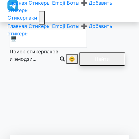
Главная
Стикеры
Emoji
Боты
➕ Добавить
стикеры
Стикерпаки
Главная
Стикеры
Emoji
Боты
➕ Добавить
стикеры
Поиск стикерпаков
и эмодзи...
😊
Найти