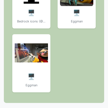
🖥️
🖥️
Bedrock icons (@StickersMinecraft)
Eggman
🖥️
Eggman