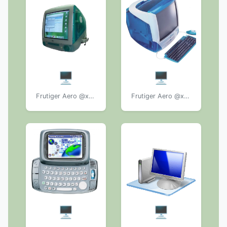
🖥️
🖥️
Frutiger Aero @xkysluv
Frutiger Aero @xkysluv
🖥️
🖥️