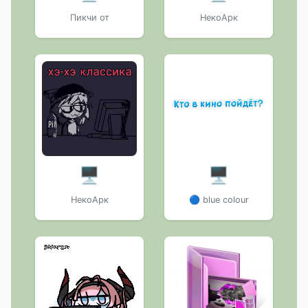
Пикчи от
НекоАрк
🖥️
🖥️
НекоАрк
🔵 blue colour