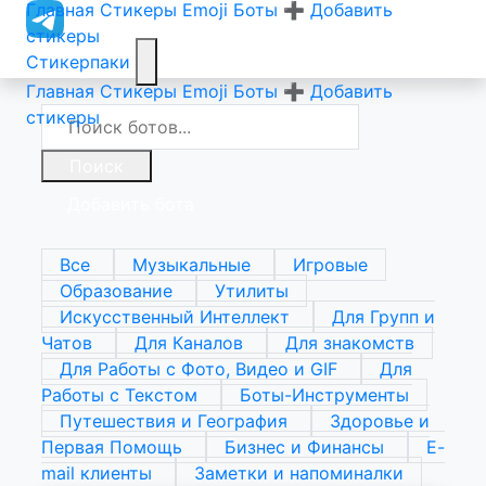
Главная
Стикеры
Emoji
Боты
➕ Добавить
стикеры
Стикерпаки
Главная
Стикеры
Emoji
Боты
➕ Добавить
стикеры
Поиск
Добавить бота
Все
Музыкальные
Игровые
Образование
Утилиты
Искусственный Интеллект
Для Групп и
Чатов
Для Каналов
Для знакомств
Для Работы с Фото, Видео и GIF
Для
Работы с Текстом
Боты-Инструменты
Путешествия и География
Здоровье и
Первая Помощь
Бизнес и Финансы
E-
mail клиенты
Заметки и напоминалки