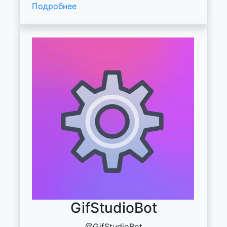
Подробнее
GifStudioBot
@GifStudioBot