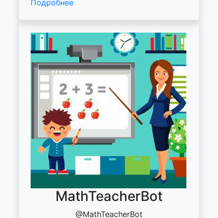
Подробнее
MathTeacherBot
@MathTeacherBot