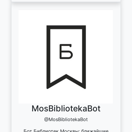
MosBibliotekaBot
@MosBibliotekaBot
Бот Библиотек Москвы: ближайшие