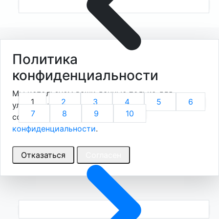
Политика конфиденциальности
Политика
конфиденциальности
Мы используем ваши данные только для
1
2
3
4
5
6
улучшения работы сайта. Продолжая, вы
7
8
9
10
соглашаетесь с нашей
Политикой
конфиденциальности
.
Отказаться
Согласен