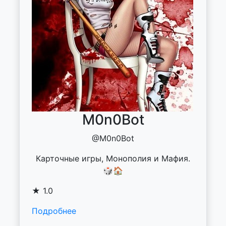
M0n0Bot
@M0n0Bot
Карточные игры, Монополия и Мафия.
🎲🏠
★ 1.0
Подробнее