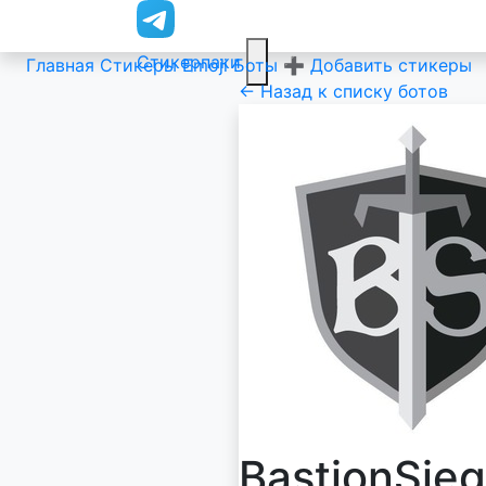
Стикерпаки
Главная
Стикеры
Emoji
Боты
➕ Добавить стикеры
← Назад к списку ботов
BastionSie