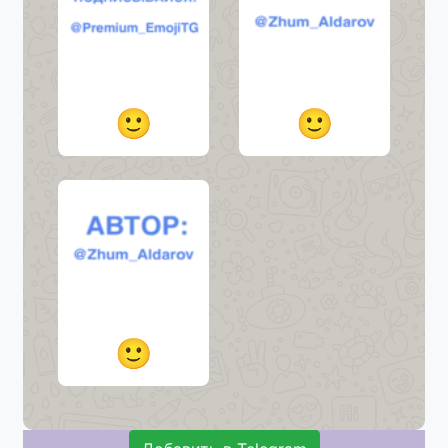
🙂
🙂
🙂