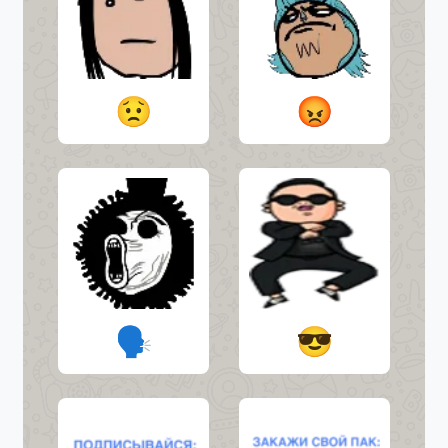
😟
😡
🗣
😎