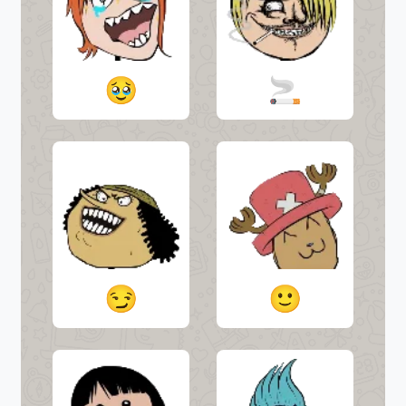
🥹
🚬
😏
🙂