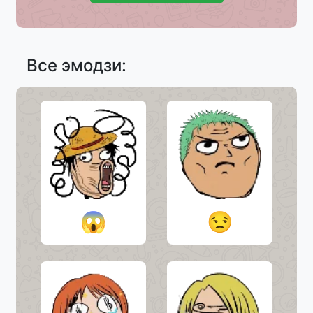
Все эмодзи:
😱
😒