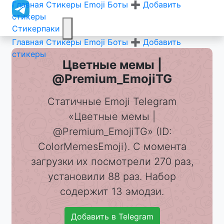
Главная
Стикеры
Emoji
Боты
➕ Добавить
стикеры
Стикерпаки
Главная
Стикеры
Emoji
Боты
➕ Добавить
стикеры
Цветные мемы |
@Premium_EmojiTG
Статичные Emoji Telegram
«Цветные мемы |
@Premium_EmojiTG» (ID:
ColorMemesEmoji). С момента
загрузки их посмотрели 270 раз,
установили 88 раз. Набор
содержит 13 эмодзи.
Добавить в Telegram