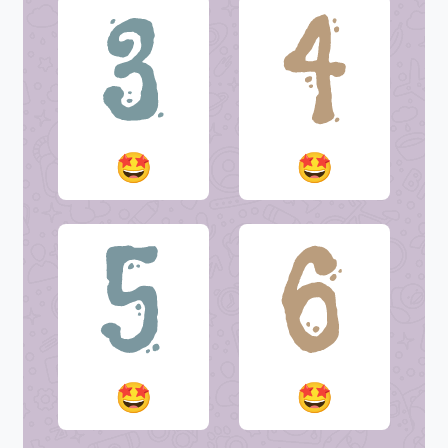
🤩
🤩
🤩
🤩