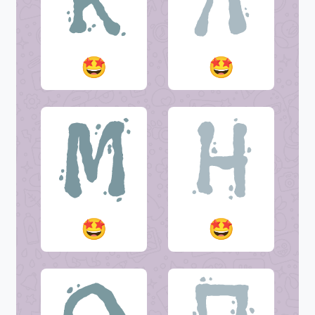
🤩
🤩
🤩
🤩