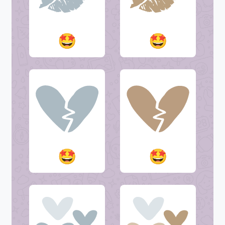
🤩
🤩
🤩
🤩