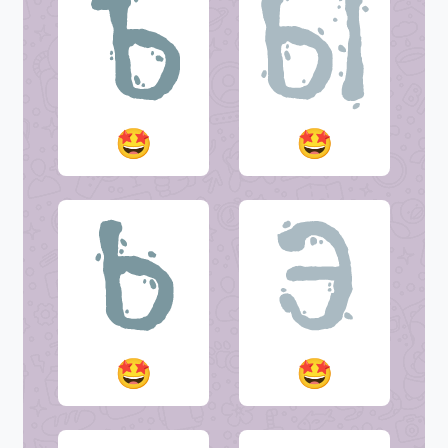
🤩
🤩
🤩
🤩