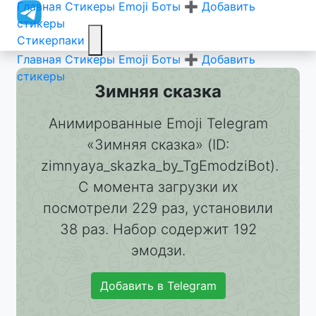
Главная
Стикеры
Emoji
Боты
➕ Добавить
стикеры
Стикерпаки
Главная
Стикеры
Emoji
Боты
➕ Добавить
стикеры
Зимняя сказка
Анимированные Emoji Telegram
«Зимняя сказка» (ID:
zimnyaya_skazka_by_TgEmodziBot).
С момента загрузки их
посмотрели 229 раз, установили
38 раз. Набор содержит 192
эмодзи.
Добавить в Telegram