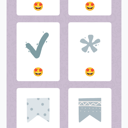
🤩
🤩
🤩
🤩