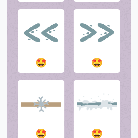
🤩
🤩
🤩
🤩