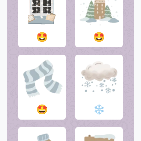
🤩
🤩
🤩
❄