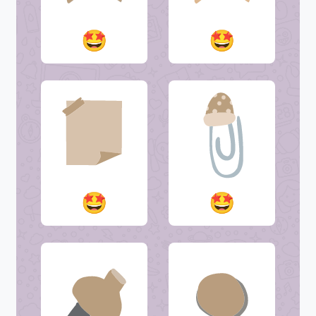
🤩
🤩
🤩
🤩