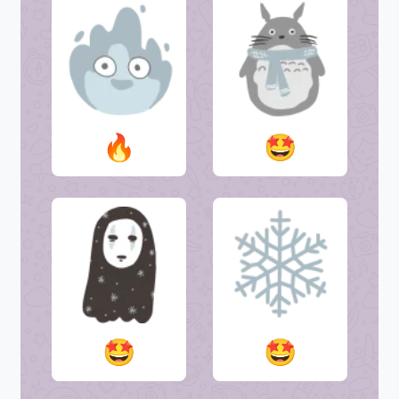
🔥
🤩
🤩
🤩