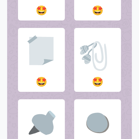
🤩
🤩
🤩
🤩