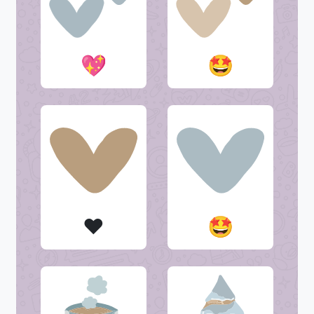
💖
🤩
❤️
🤩