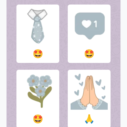
🤩
🤩
🤩
🙏