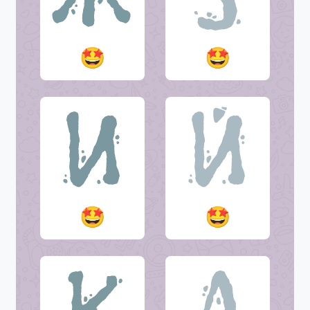
🤩
🤩
🤩
🤩