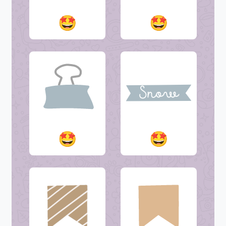
🤩
🤩
🤩
🤩