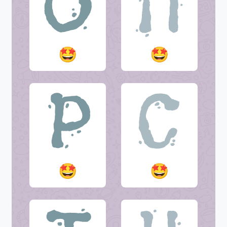
🤩
🤩
🤩
🤩