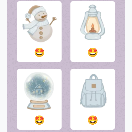
🤩
🤩
🤩
🤩