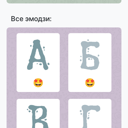
Все эмодзи:
🤩
🤩