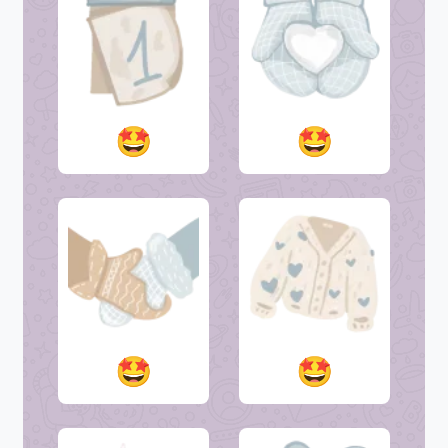
🤩
🤩
🤩
🤩