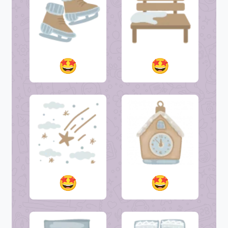
🤩
🤩
🤩
🤩