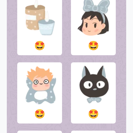
🤩
🤩
🤩
🤩