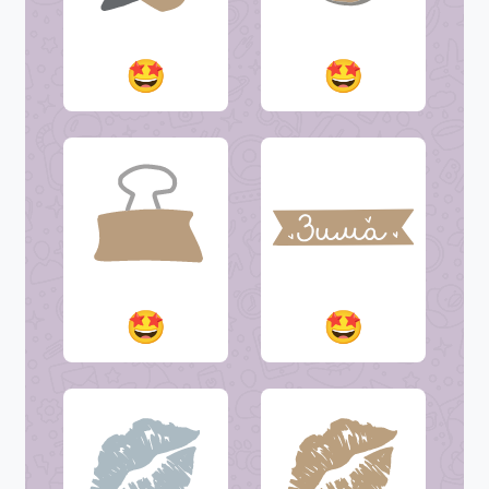
🤩
🤩
🤩
🤩