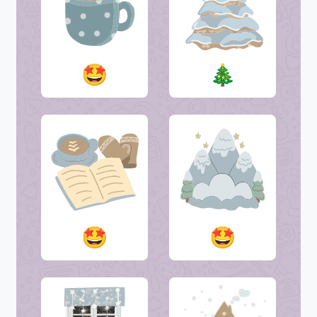
🤩
🎄
🤩
🤩