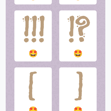
🤩
🤩
🤩
🤩