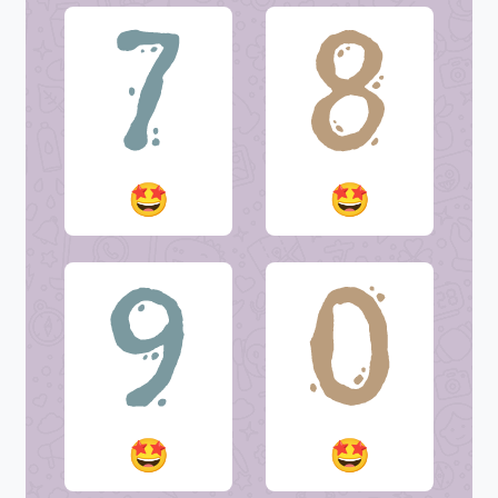
🤩
🤩
🤩
🤩