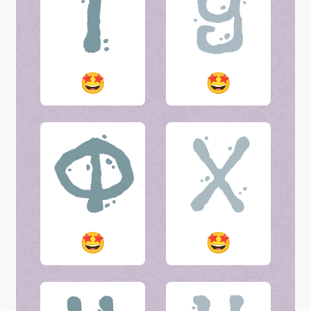
🤩
🤩
🤩
🤩