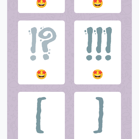
🤩
🤩
🤩
🤩