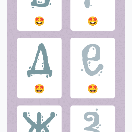
🤩
🤩
🤩
🤩