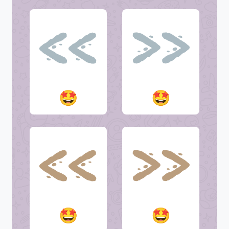
🤩
🤩
🤩
🤩