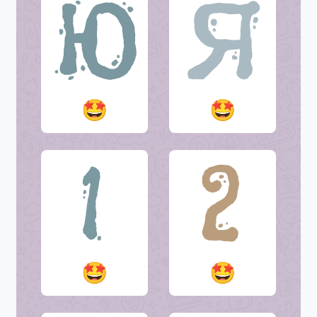
🤩
🤩
🤩
🤩