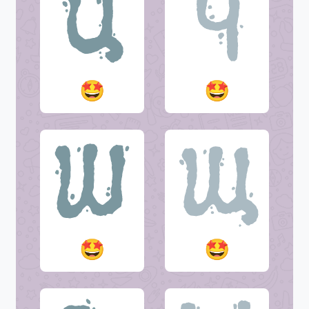
🤩
🤩
🤩
🤩