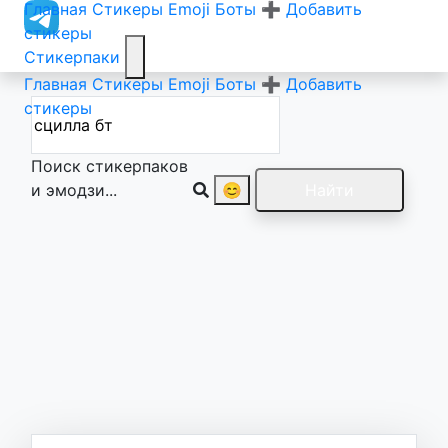
Главная
Стикеры
Emoji
Боты
➕ Добавить
стикеры
Стикерпаки
Главная
Стикеры
Emoji
Боты
➕ Добавить
стикеры
Поиск стикерпаков
и эмодзи...
😊
Найти