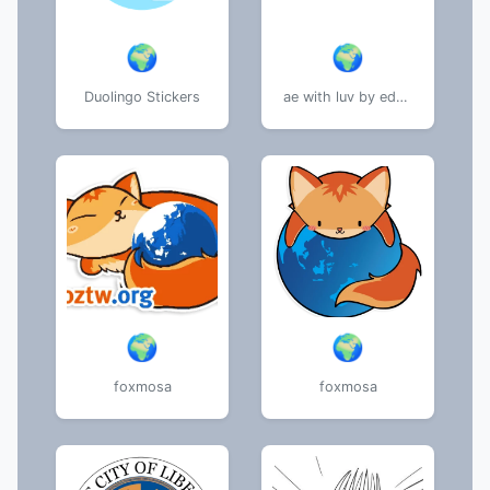
🌍
🌍
Duolingo Stickers
ae with luv by edelbaum_tg
🌍
🌍
foxmosa
foxmosa