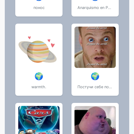
понос
Anarquismo en PDF
🌍
🌍
warmth.
Постучи себе по голове