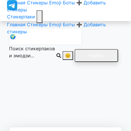
Главная
Стикеры
Emoji
Боты
➕ Добавить
стикеры
Стикерпаки
Главная
Стикеры
Emoji
Боты
➕ Добавить
стикеры
Поиск стикерпаков
и эмодзи...
😊
Найти