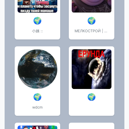
🌍
🌍
小姨 ::
МЕЛКОСТРОЙ | стыкырпык
🌍
🌍
wdcm