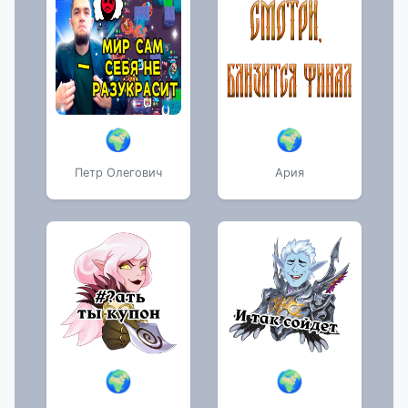
🌍
🌍
Петр Олегович
Ария
🌍
🌍