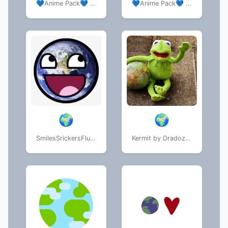
💙Anime Pack💙 💜 💜
💙Anime Pack💙 💜 💜
🌍
🌍
SmilesSrickersFluffy ::
Kermit by Dradoz & Luke