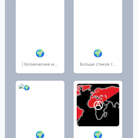
🌍
🌍
| Космические марки
Больше стиков тут:
🌍
🌍