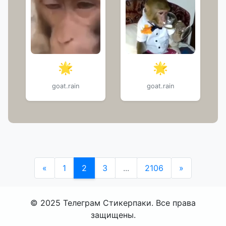
🌟
🌟
goat.rain
goat.rain
«
1
2
3
...
2106
»
© 2025 Телеграм Стикерпаки. Все права
защищены.