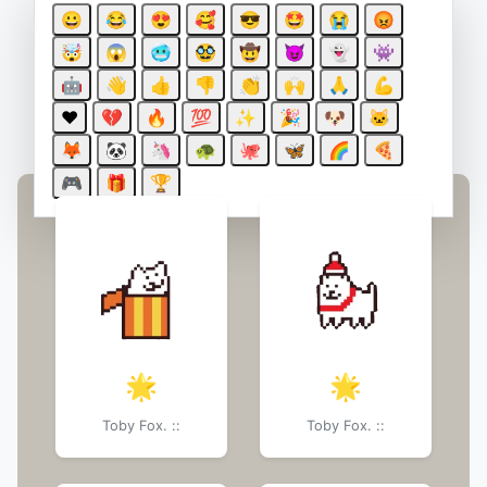
Результаты поиска
😀
😂
😍
🥰
😎
🤩
😭
😡
для: "🌟"
🤯
😱
🥶
🥸
🤠
😈
👻
👾
🤖
👋
👍
👎
👏
🙌
🙏
💪
❤️
💔
🔥
💯
✨
🎉
🐶
🐱
Стикеры
🦊
🐼
🦄
🐢
🐙
🦋
🌈
🍕
🎮
🎁
🏆
🌟
🌟
Toby Fox. ::
Toby Fox. ::