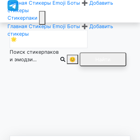
Главная
Стикеры
Emoji
Боты
➕ Добавить
стикеры
Стикерпаки
Главная
Стикеры
Emoji
Боты
➕ Добавить
стикеры
Поиск стикерпаков
и эмодзи...
😊
Найти