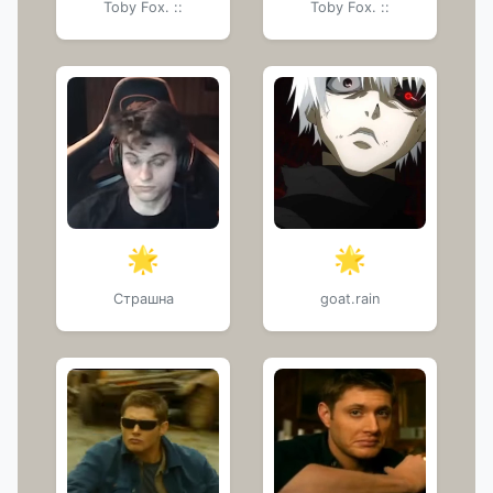
Toby Fox. ::
Toby Fox. ::
🌟
🌟
Страшна
goat.rain