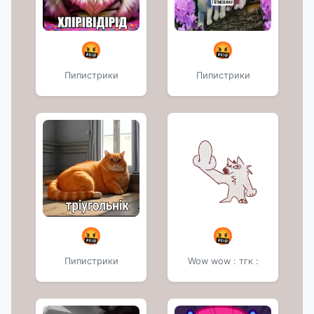
🤬
🤬
Пипистрики
Пипистрики
🤬
🤬
Пипистрики
Wow wow : тгк :