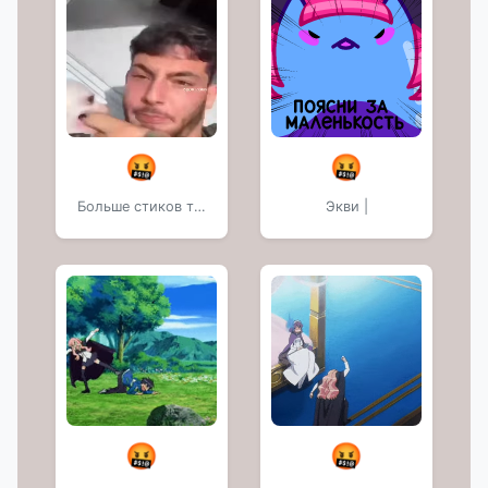
🤬
🤬
Больше стиков тут:
Экви |
🤬
🤬