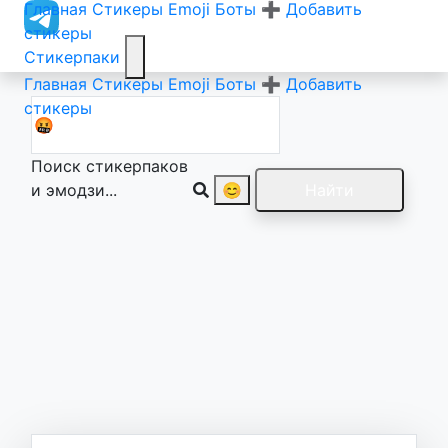
Главная
Стикеры
Emoji
Боты
➕ Добавить
стикеры
Стикерпаки
Главная
Стикеры
Emoji
Боты
➕ Добавить
стикеры
Поиск стикерпаков
и эмодзи...
😊
Найти