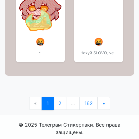
🤬
🤬
::
Нахуй SLOVO, versus Баттл тут основа.
«
1
2
...
162
»
© 2025 Телеграм Стикерпаки. Все права
защищены.