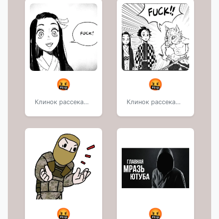
🤬
🤬
Клинок рассекающий deмоnov
Клинок рассекающий deмоnov
🤬
🤬