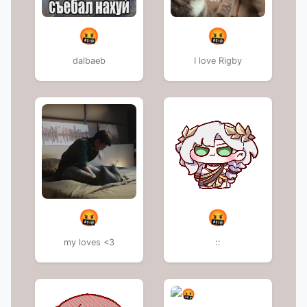
🤬
🤬
dalbaeb
I love Rigby
🤬
🤬
my loves <3
::