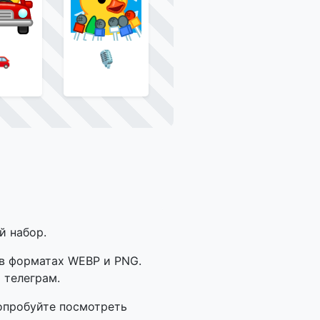

🎙
й набор.
 в форматах WEBP и PNG.
 телеграм.
опробуйте посмотреть