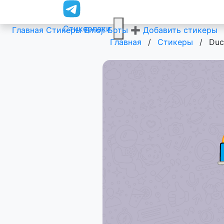
Стикерпаки
Главная
Стикеры
Emoji
Боты
➕ Добавить стикеры
Главная
/
Стикеры
/
Duc