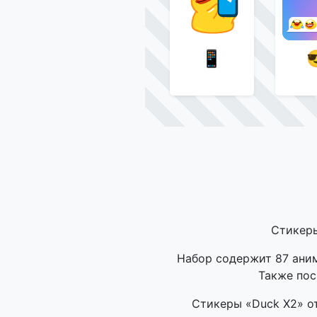
📱
Стикеры
Набор содержит 87 аним
Также пос
Стикеры «Duck X2» о