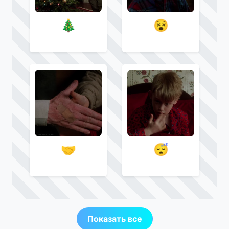
🎄
😵
🤝
😴
Показать все