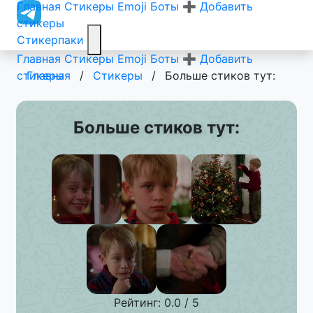
Главная
Стикеры
Emoji
Боты
➕ Добавить
стикеры
Стикерпаки
Главная
Стикеры
Emoji
Боты
➕ Добавить
стикеры
Главная
/
Стикеры
/
Больше стиков тут:
Больше стиков тут:
Рейтинг: 0.0 / 5