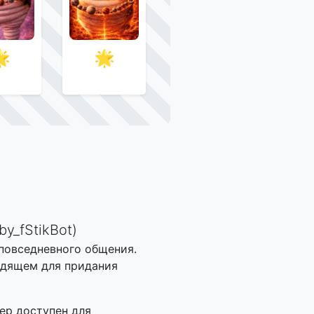

🌟
y_fStikBot)
 повседневного общения.
одящем для придания
ер доступен для