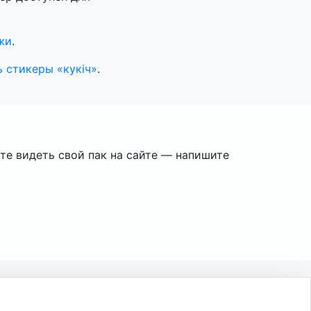
жи
.
 стикеры «кукiч»
.
ите видеть свой пак на сайте — напишите