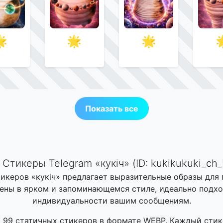
🌟
🌟
🌟

Показать все
Стикеры Telegram «кукiч» (ID: kukikukuki_ch_b
икеров «кукiч» предлагает выразительные образы для
ены в ярком и запоминающемся стиле, идеально подх
индивидуальности вашим сообщениям.
 99 статичных стикеров в формате WEBP. Каждый стик