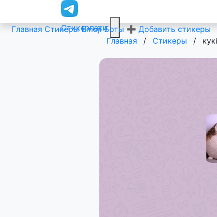
Стикерпаки
Главная
Стикеры
Emoji
Боты
➕ Добавить стикеры
Главная
/
Стикеры
/
кукi