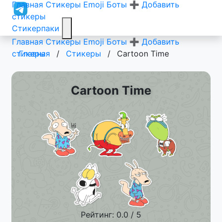
Главная
Стикеры
Emoji
Боты
➕ Добавить
стикеры
Стикерпаки
Главная
Стикеры
Emoji
Боты
➕ Добавить
стикеры
Главная
/
Стикеры
/
Cartoon Time
Cartoon Time
Рейтинг: 0.0 / 5