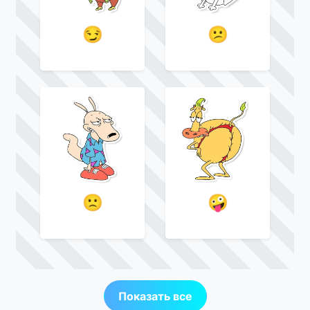
😏
😕
🙁
🤪
Показать все