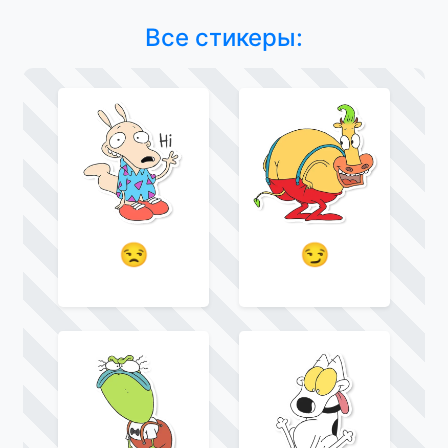
Все стикеры:
😒
😏