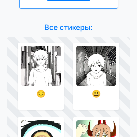
Все стикеры:
😔
😃