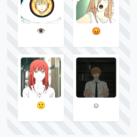
👁
😡
🙂
☺️