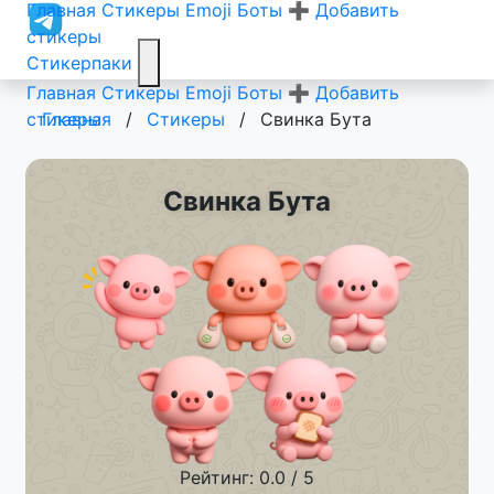
Главная
Стикеры
Emoji
Боты
➕ Добавить
стикеры
Стикерпаки
Главная
Стикеры
Emoji
Боты
➕ Добавить
стикеры
Главная
/
Стикеры
/
Свинка Бута
Свинка Бута
Рейтинг: 0.0 / 5