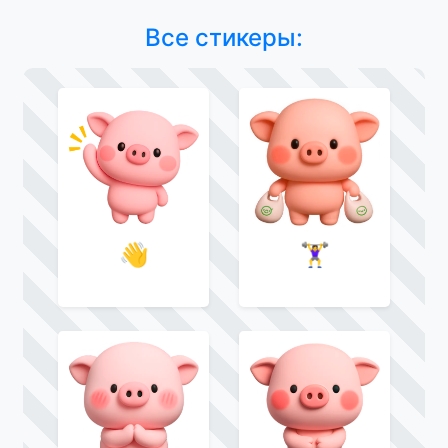
Все стикеры:
👋
🏋‍♀