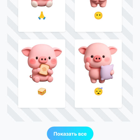
🙏
😶
🥪
😴
Показать все