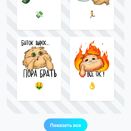
💸
🏃
🤑
👌
Показать все