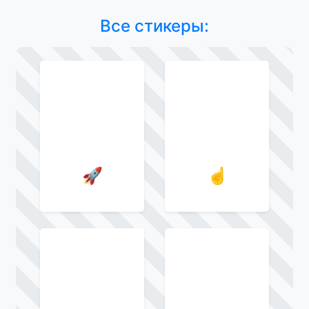
Все стикеры:
🚀
☝