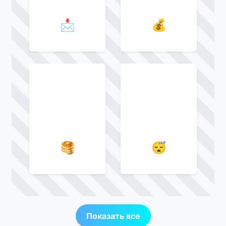
📩
💰
🥞
😴
Показать все