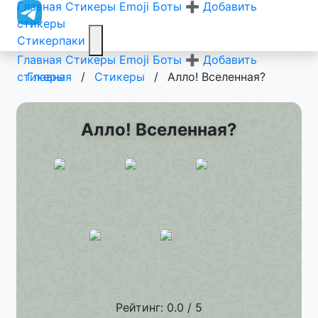
Главная
Стикеры
Emoji
Боты
➕ Добавить
стикеры
Стикерпаки
Главная
Стикеры
Emoji
Боты
➕ Добавить
стикеры
Главная
/
Стикеры
/
Алло! Вселенная?
Алло! Вселенная?
Рейтинг: 0.0 / 5