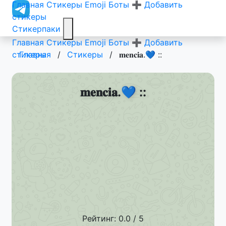
Главная
Стикеры
Emoji
Боты
➕ Добавить
стикеры
Стикерпаки
Главная
Стикеры
Emoji
Боты
➕ Добавить
стикеры
Главная
/
Стикеры
/
𝐦𝐞𝐧𝐜𝐢𝐚.💙 ::
𝐦𝐞𝐧𝐜𝐢𝐚.💙 ::
Рейтинг: 0.0 / 5