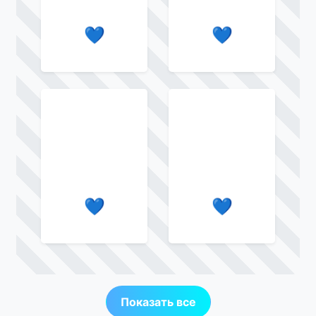
💙
💙
💙
💙
Показать все