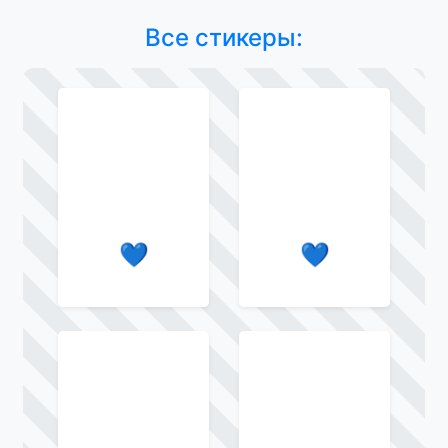
Все стикеры:
💙
💙