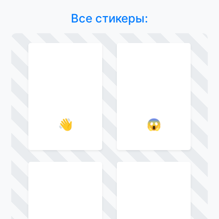
Все стикеры:
👋
😱