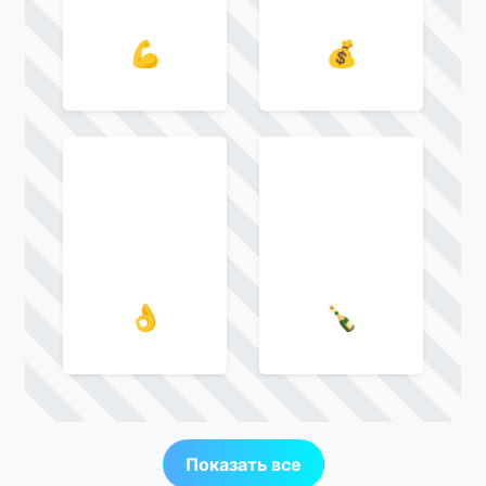
💪
💰
👌
🍾
Показать все