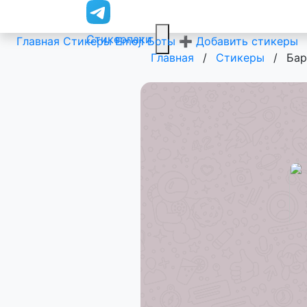
Стикерпаки
Главная
Стикеры
Emoji
Боты
➕ Добавить стикеры
Главная
/
Стикеры
/
Бар