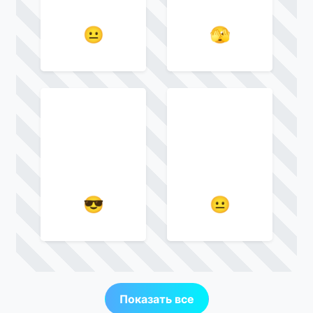
😐
🫣
😎
😐
Показать все