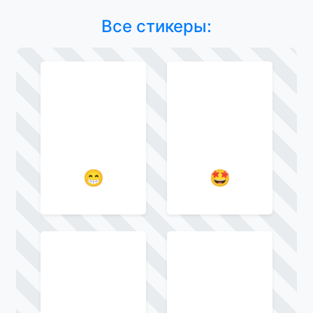
Все стикеры:
😁
🤩