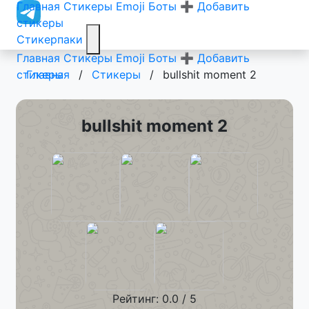
Главная
Стикеры
Emoji
Боты
➕ Добавить
стикеры
Стикерпаки
Главная
Стикеры
Emoji
Боты
➕ Добавить
стикеры
Главная
/
Стикеры
/
bullshit moment 2
bullshit moment 2
Рейтинг: 0.0 / 5