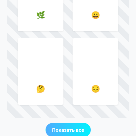
🌿
😀
🤔
😔
Показать все