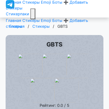
Главная
Стикеры
Emoji
Боты
➕ Добавить
стикеры
Стикерпаки
Главная
Стикеры
Emoji
Боты
➕ Добавить
стикеры
Главная
/
Стикеры
/
GBTS
GBTS
Рейтинг: 0.0 / 5