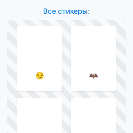
Все стикеры:
😏
🦇