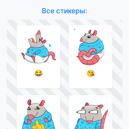
Все стикеры:
😂
😘