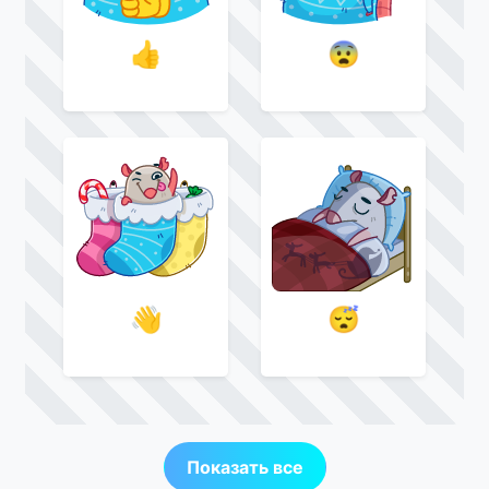
👍
😨
👋
😴
Показать все