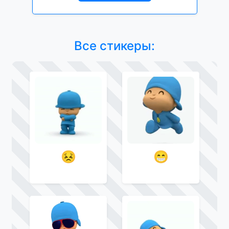
Все стикеры:
😣
😁