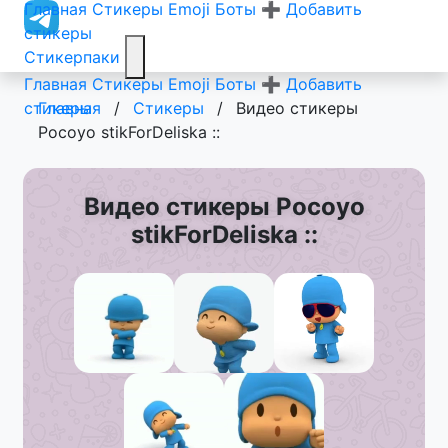
Главная
Стикеры
Emoji
Боты
➕ Добавить
стикеры
Стикерпаки
Главная
Стикеры
Emoji
Боты
➕ Добавить
стикеры
Главная
/
Стикеры
/
Видео стикеры
Pocoyo stikForDeliska ::
Видео стикеры Pocoyo
stikForDeliska ::