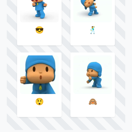
😎
🕺
😲
🙈