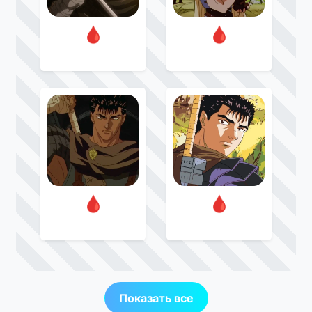
🩸
🩸
🩸
🩸
Показать все