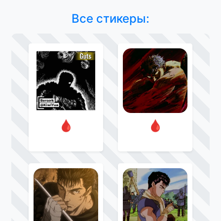
Все стикеры:
🩸
🩸