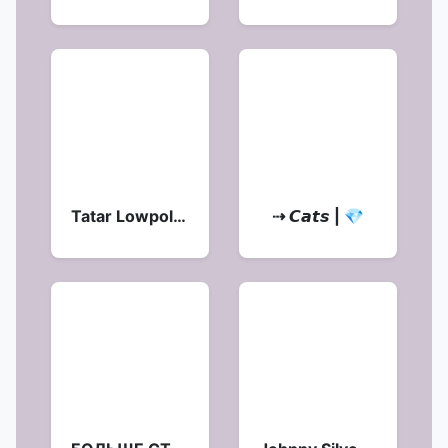
Tatar Lowpoly Food |
⇢ 𝘾𝙖𝙩𝙨 | 💎