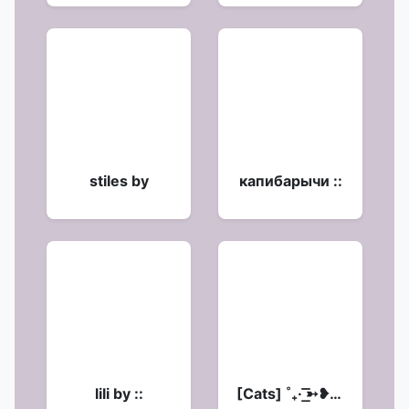
stiles by
капибарычи ::
lili by ::
[Cats] ˚₊· ͟͟͞͞➳❥ 𖥔 ݁ ˖