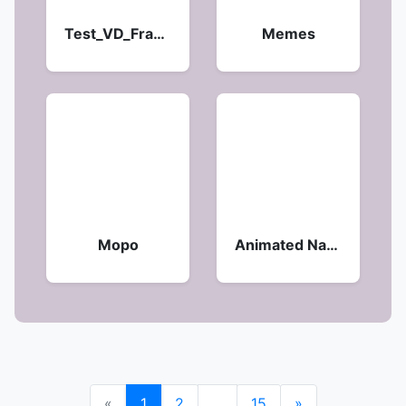
Test_VD_FramateFps
Memes
Моро
Animated Naruto
«
1
2
...
15
»