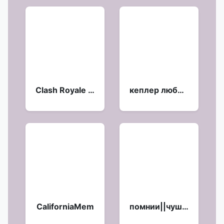
Clash Royale emotes 4 -
кеплер любимки ::
CaliforniaMem
помнии||чушечка ::