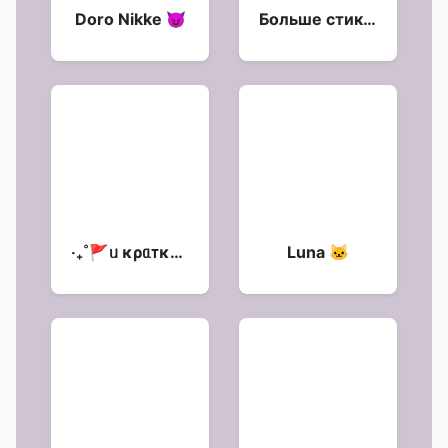
Doro Nikke 😈
Больше стиков тут:
‧₊˚🚩ᥙ κρᥲᴛκᥙᥔ ✩ ᥙ.н.ʍ.ᴛ. 8
Luna 🐱