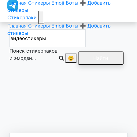
Главная
Стикеры
Emoji
Боты
➕ Добавить
стикеры
Стикерпаки
Главная
Стикеры
Emoji
Боты
➕ Добавить
стикеры
Поиск стикерпаков
и эмодзи...
😊
Найти