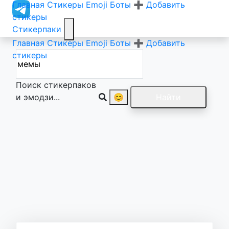
Главная
Стикеры
Emoji
Боты
➕ Добавить
стикеры
Стикерпаки
Главная
Стикеры
Emoji
Боты
➕ Добавить
стикеры
Поиск стикерпаков
и эмодзи...
😊
Найти