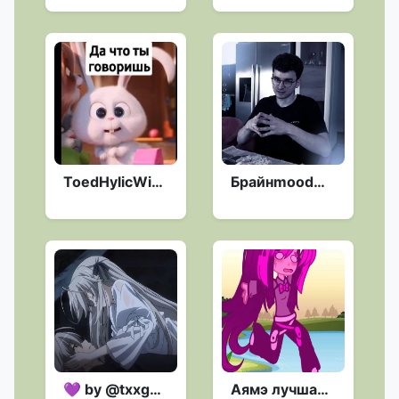
ToedHylicWiry :: @fStikBot
Брайнmood💍 @brianmapsOK :: @fStikBot
💜 by @txxgzeoq :: @fStikBot
Аямэ лучшая девочка, эра 4 :: @fStikBot