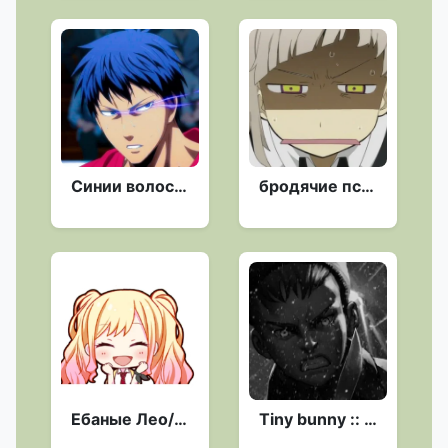
Синии волосы Aomine Daiki :: @fStikBot
бродячие псы ❤❤❤❤❤ :: @fStikBot
Ебаные Лео/нид :: @fStikBot
Tiny bunny :: @fStikBot