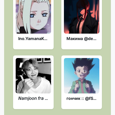
Ino.YamanaKA :: @fStikBot
Макима @destedXD :: @fStikBot
𝘕𝘢𝘮𝘫𝘰𝘰𝘯 𝘧𝘳𝘢 𝘜𝘭𝘧 :: @fStikBot
гончик :: @fStikBot