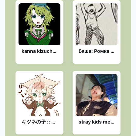
kanna kizuchi <333 :: @fStikBot
Бяша: Ромка и Бяша против всех :: @fStikBot
キツネの子 :: @fStikBot
stray kids memes @dypxhfi :: @fStikBot.