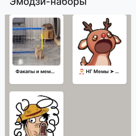
Эмодзи-наборы
Факапы и мемы с жив. @stickroom
🎅 НГ Мемы ➤ @Emoji_Club