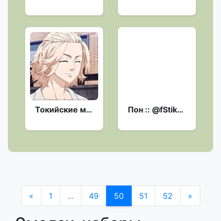
Токийские мстители @anime_sticks
Пон :: @fStikBot
«
1
...
49
50
51
52
»