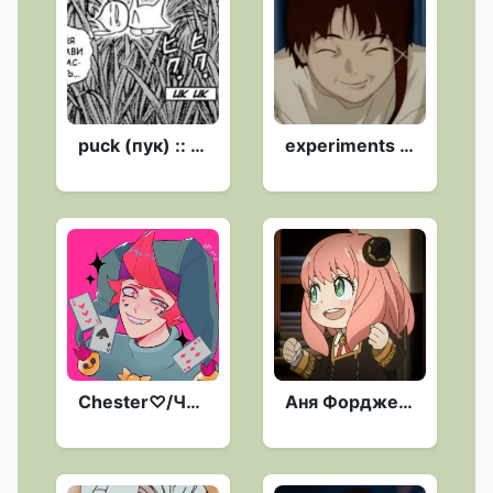
puck (пук) :: @fStikBot
experiments lain @idinah2u
Chester♡/Честер♡ :: @fStikBot
Аня Форджер :: @fStikBot