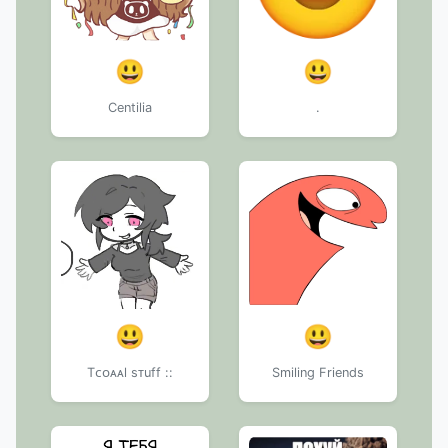
😃
😃
Centilia
.
😃
😃
Tᴄᴏᴀᴀl sᴛuff ::
Smiling Friends