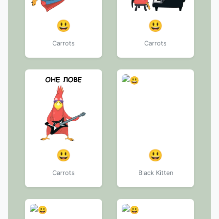
😃
😃
Carrots
Carrots
😃
😃
Carrots
Black Kitten