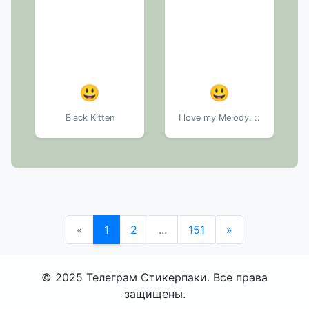
😃
😃
Black Kitten
I love my Melody. ::
«
1
2
...
151
»
© 2025 Телеграм Стикерпаки. Все права
защищены.