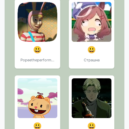
😃
😃
Popeetheperformer. ::
Страшна
😃
😃