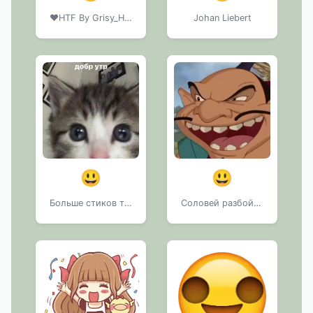
❤️HTF By Grisy_HTF
Johan Liebert
😃
😃
Больше стиков тут:
Соловей разбойник.