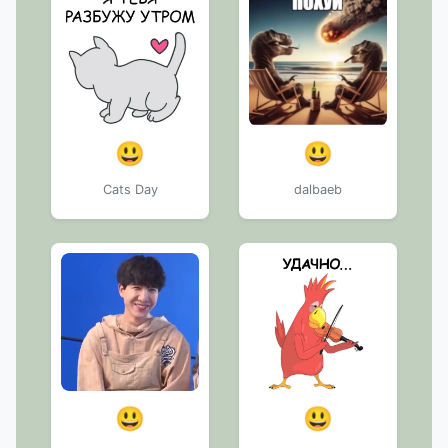
😃
😃
Cats Day
dalbaeb
😃
😃