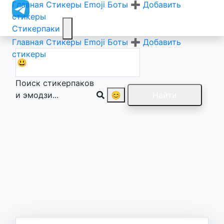
Главная
Стикеры
Emoji
Боты
➕ Добавить
стикеры
Стикерпаки
Главная
Стикеры
Emoji
Боты
➕ Добавить
стикеры
Поиск стикерпаков
и эмодзи...
😊
Найти